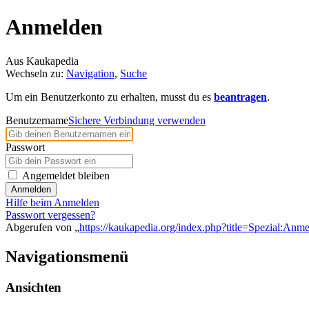
Anmelden
Aus Kaukapedia
Wechseln zu:
Navigation
,
Suche
Um ein Benutzerkonto zu erhalten, musst du es
beantragen
.
Benutzername
Sichere Verbindung verwenden
Passwort
Angemeldet bleiben
Anmelden
Hilfe beim Anmelden
Passwort vergessen?
Abgerufen von „
https://kaukapedia.org/index.php?title=Spezial:Anm
Navigationsmenü
Ansichten