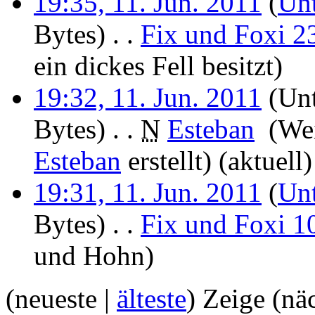
19:35, 11. Jun. 2011
(
Unt
Bytes)
‎
. .
Fix und Foxi 2
ein dickes Fell besitzt
)
19:32, 11. Jun. 2011
(Unt
Bytes)
‎
. .
N
Esteban
‎
(We
Esteban
erstellt)
(aktuell)
19:31, 11. Jun. 2011
(
Unt
Bytes)
‎
. .
Fix und Foxi 1
und Hohn
)
(neueste |
älteste
) Zeige (nä