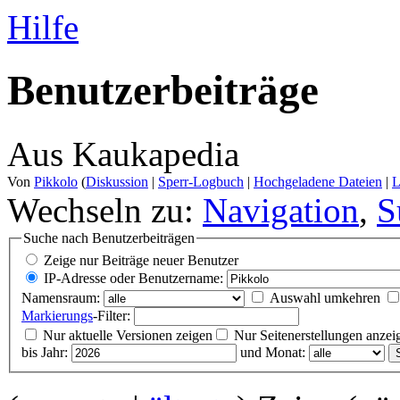
Hilfe
Benutzerbeiträge
Aus Kaukapedia
Von
Pikkolo
(
Diskussion
|
Sperr-Logbuch
|
Hochgeladene Dateien
|
L
Wechseln zu:
Navigation
,
S
Suche nach Benutzerbeiträgen
Zeige nur Beiträge neuer Benutzer
IP-Adresse oder Benutzername:
Namensraum:
Auswahl umkehren
Markierungs
-Filter:
Nur aktuelle Versionen zeigen
Nur Seitenerstellungen anzei
bis Jahr:
und Monat: