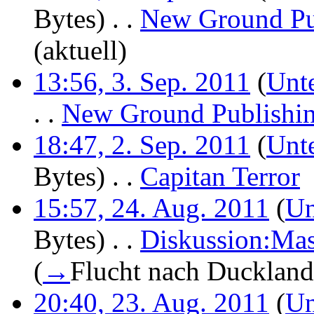
Bytes)
‎
. .
New Ground Pu
(aktuell)
13:56, 3. Sep. 2011
(
Unt
. .
New Ground Publishi
18:47, 2. Sep. 2011
(
Unt
Bytes)
‎
. .
Capitan Terror
‎
15:57, 24. Aug. 2011
(
Un
Bytes)
‎
. .
Diskussion:Mas
(
→
Flucht nach Duckland
20:40, 23. Aug. 2011
(
Un