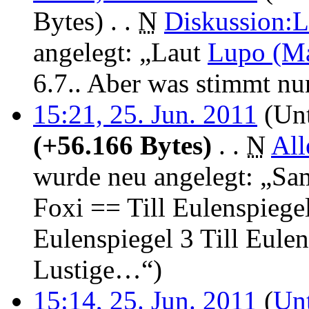
Bytes)
‎
. .
N
Diskussion:
angelegt: „Laut
Lupo (Ma
6.7.. Aber was stimmt nu
15:21, 25. Jun. 2011
(Unt
(+56.166 Bytes)
‎
. .
N
All
wurde neu angelegt: „Sa
Foxi == Till Eulenspiegel
Eulenspiegel 3 Till Eulen
Lustige…“)
15:14, 25. Jun. 2011
(
Unt