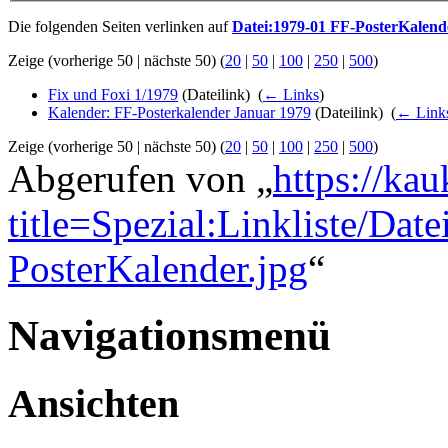
Die folgenden Seiten verlinken auf
Datei:1979-01 FF-PosterKalend
Zeige (vorherige 50 | nächste 50) (
20
|
50
|
100
|
250
|
500
)
Fix und Foxi 1/1979
(Dateilink) ‎
(
← Links
)
Kalender: FF-Posterkalender Januar 1979
(Dateilink) ‎
(
← Link
Zeige (vorherige 50 | nächste 50) (
20
|
50
|
100
|
250
|
500
)
Abgerufen von „
https://ka
title=Spezial:Linkliste/Dat
PosterKalender.jpg
“
Navigationsmenü
Ansichten