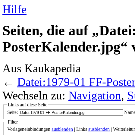
Hilfe
Seiten, die auf „Date
PosterKalender.jpg“ 
Aus Kaukapedia
←
Datei:1979-01 FF-Poster
Wechseln zu:
Navigation
,
S
Links auf diese Seite
Seite:
Name
Filter
Vorlageneinbindungen
ausblenden
| Links
ausblenden
| Weiterleit