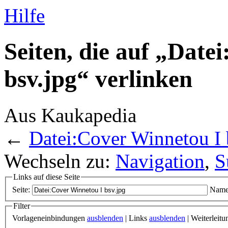
Hilfe
Seiten, die auf „Date
bsv.jpg“ verlinken
Aus Kaukapedia
←
Datei:Cover Winnetou I 
Wechseln zu:
Navigation
,
S
Links auf diese Seite
Seite:
Name
Filter
Vorlageneinbindungen
ausblenden
| Links
ausblenden
| Weiterleit