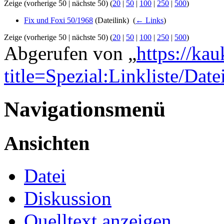
Zeige (vorherige 50 | nächste 50) (
20
|
50
|
100
|
250
|
500
)
Fix und Foxi 50/1968
(Dateilink) ‎
(
← Links
)
Zeige (vorherige 50 | nächste 50) (
20
|
50
|
100
|
250
|
500
)
Abgerufen von „
https://ka
title=Spezial:Linkliste/Dat
Navigationsmenü
Ansichten
Datei
Diskussion
Quelltext anzeigen