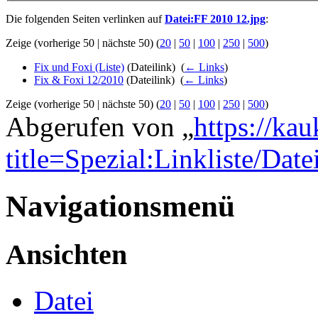
Die folgenden Seiten verlinken auf
Datei:FF 2010 12.jpg
:
Zeige (vorherige 50 | nächste 50) (
20
|
50
|
100
|
250
|
500
)
Fix und Foxi (Liste)
(Dateilink) ‎
(
← Links
)
Fix & Foxi 12/2010
(Dateilink) ‎
(
← Links
)
Zeige (vorherige 50 | nächste 50) (
20
|
50
|
100
|
250
|
500
)
Abgerufen von „
https://ka
title=Spezial:Linkliste/Da
Navigationsmenü
Ansichten
Datei