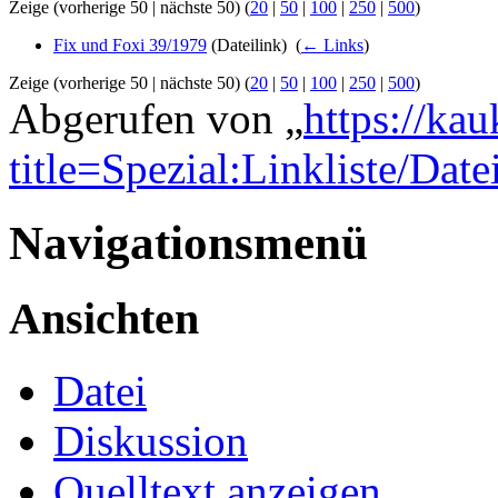
Zeige (vorherige 50 | nächste 50) (
20
|
50
|
100
|
250
|
500
)
Fix und Foxi 39/1979
(Dateilink) ‎
(
← Links
)
Zeige (vorherige 50 | nächste 50) (
20
|
50
|
100
|
250
|
500
)
Abgerufen von „
https://ka
title=Spezial:Linkliste/Dat
Navigationsmenü
Ansichten
Datei
Diskussion
Quelltext anzeigen