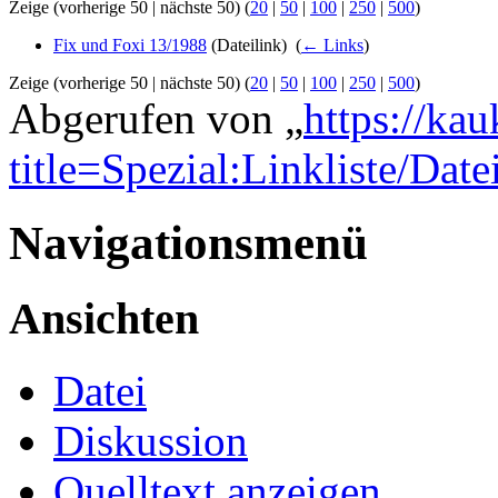
Zeige (vorherige 50 | nächste 50) (
20
|
50
|
100
|
250
|
500
)
Fix und Foxi 13/1988
(Dateilink) ‎
(
← Links
)
Zeige (vorherige 50 | nächste 50) (
20
|
50
|
100
|
250
|
500
)
Abgerufen von „
https://ka
title=Spezial:Linkliste/Dat
Navigationsmenü
Ansichten
Datei
Diskussion
Quelltext anzeigen