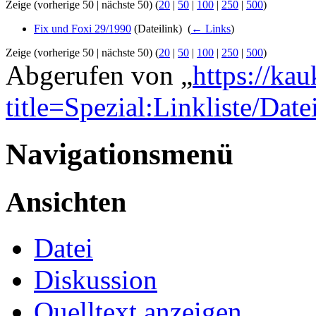
Zeige (vorherige 50 | nächste 50) (
20
|
50
|
100
|
250
|
500
)
Fix und Foxi 29/1990
(Dateilink) ‎
(
← Links
)
Zeige (vorherige 50 | nächste 50) (
20
|
50
|
100
|
250
|
500
)
Abgerufen von „
https://ka
title=Spezial:Linkliste/Dat
Navigationsmenü
Ansichten
Datei
Diskussion
Quelltext anzeigen