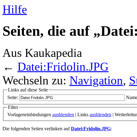
Hilfe
Seiten, die auf „Date
Aus Kaukapedia
←
Datei:Fridolin.JPG
Wechseln zu:
Navigation
,
S
Links auf diese Seite
Seite:
Name
Filter
Vorlageneinbindungen
ausblenden
| Links
ausblenden
| Weiterleit
Die folgenden Seiten verlinken auf
Datei:Fridolin.JPG
: