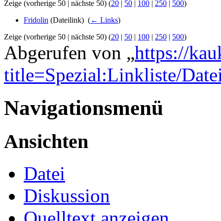
Zeige (vorherige 50 | nächste 50) (
20
|
50
|
100
|
250
|
500
)
Fridolin
(Dateilink) ‎
(
← Links
)
Zeige (vorherige 50 | nächste 50) (
20
|
50
|
100
|
250
|
500
)
Abgerufen von „
https://ka
title=Spezial:Linkliste/Date
Navigationsmenü
Ansichten
Datei
Diskussion
Quelltext anzeigen