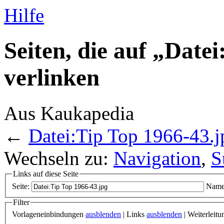
Hilfe
Seiten, die auf „Date
verlinken
Aus Kaukapedia
←
Datei:Tip Top 1966-43.j
Wechseln zu:
Navigation
,
S
Links auf diese Seite
Seite:
Name
Filter
Vorlageneinbindungen
ausblenden
| Links
ausblenden
| Weiterleit