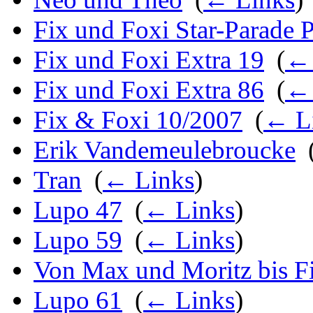
Fix und Foxi Star-Parade P
Fix und Foxi Extra 19
‎
(
← 
Fix und Foxi Extra 86
‎
(
← 
Fix & Foxi 10/2007
‎
(
← L
Erik Vandemeulebroucke
‎
Tran
‎
(
← Links
)
Lupo 47
‎
(
← Links
)
Lupo 59
‎
(
← Links
)
Von Max und Moritz bis F
Lupo 61
‎
(
← Links
)