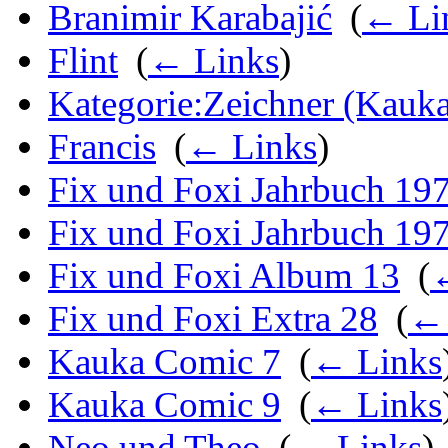
Branimir Karabajić
‎
(
← Li
Flint
‎
(
← Links
)
Kategorie:Zeichner (Kauk
Francis
‎
(
← Links
)
Fix und Foxi Jahrbuch 19
Fix und Foxi Jahrbuch 19
Fix und Foxi Album 13
‎
(
Fix und Foxi Extra 28
‎
(
← 
Kauka Comic 7
‎
(
← Links
Kauka Comic 9
‎
(
← Links
Neo und Theo
‎
(
← Links
)