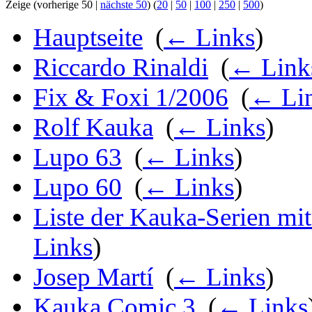
Zeige (vorherige 50 |
nächste 50
) (
20
|
50
|
100
|
250
|
500
)
Hauptseite
‎
(
← Links
)
Riccardo Rinaldi
‎
(
← Link
Fix & Foxi 1/2006
‎
(
← Li
Rolf Kauka
‎
(
← Links
)
Lupo 63
‎
(
← Links
)
Lupo 60
‎
(
← Links
)
Liste der Kauka-Serien mi
Links
)
Josep Martí
‎
(
← Links
)
Kauka Comic 3
‎
(
← Links