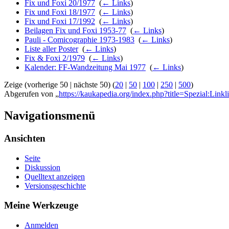
Fix und Foxi 20/1977
‎
(
← Links
)
Fix und Foxi 18/1977
‎
(
← Links
)
Fix und Foxi 17/1992
‎
(
← Links
)
Beilagen Fix und Foxi 1953-77
‎
(
← Links
)
Pauli - Comicographie 1973-1983
‎
(
← Links
)
Liste aller Poster
‎
(
← Links
)
Fix & Foxi 2/1979
‎
(
← Links
)
Kalender: FF-Wandzeitung Mai 1977
‎
(
← Links
)
Zeige (vorherige 50 | nächste 50) (
20
|
50
|
100
|
250
|
500
)
Abgerufen von „
https://kaukapedia.org/index.php?title=Spezial:Lin
Navigationsmenü
Ansichten
Seite
Diskussion
Quelltext anzeigen
Versionsgeschichte
Meine Werkzeuge
Anmelden