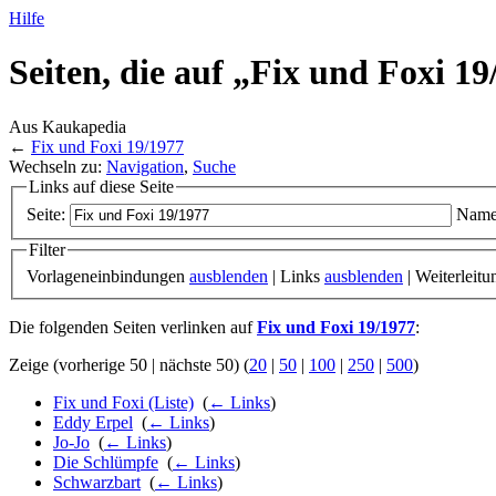
Hilfe
Seiten, die auf „Fix und Foxi 1
Aus Kaukapedia
←
Fix und Foxi 19/1977
Wechseln zu:
Navigation
,
Suche
Links auf diese Seite
Seite:
Name
Filter
Vorlageneinbindungen
ausblenden
| Links
ausblenden
| Weiterleit
Die folgenden Seiten verlinken auf
Fix und Foxi 19/1977
:
Zeige (vorherige 50 | nächste 50) (
20
|
50
|
100
|
250
|
500
)
Fix und Foxi (Liste)
‎
(
← Links
)
Eddy Erpel
‎
(
← Links
)
Jo-Jo
‎
(
← Links
)
Die Schlümpfe
‎
(
← Links
)
Schwarzbart
‎
(
← Links
)