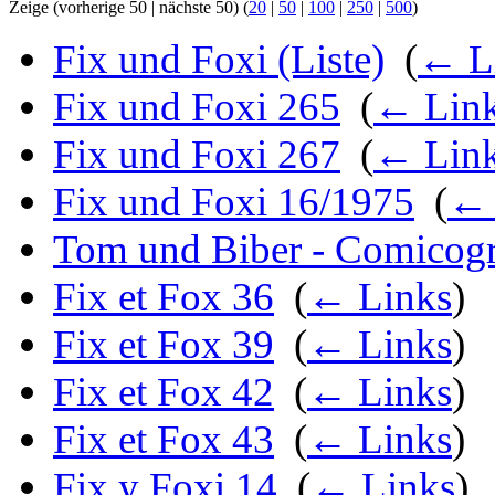
Zeige (vorherige 50 | nächste 50) (
20
|
50
|
100
|
250
|
500
)
Fix und Foxi (Liste)
‎
(
← L
Fix und Foxi 265
‎
(
← Lin
Fix und Foxi 267
‎
(
← Lin
Fix und Foxi 16/1975
‎
(
← 
Tom und Biber - Comicog
Fix et Fox 36
‎
(
← Links
)
Fix et Fox 39
‎
(
← Links
)
Fix et Fox 42
‎
(
← Links
)
Fix et Fox 43
‎
(
← Links
)
Fix y Foxi 14
‎
(
← Links
)