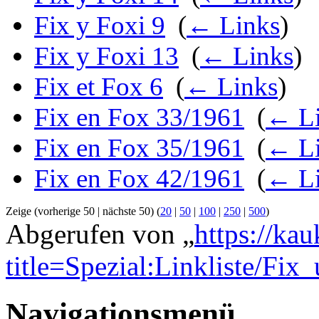
Fix y Foxi 9
‎
(
← Links
)
Fix y Foxi 13
‎
(
← Links
)
Fix et Fox 6
‎
(
← Links
)
Fix en Fox 33/1961
‎
(
← Li
Fix en Fox 35/1961
‎
(
← Li
Fix en Fox 42/1961
‎
(
← Li
Zeige (vorherige 50 | nächste 50) (
20
|
50
|
100
|
250
|
500
)
Abgerufen von „
https://ka
title=Spezial:Linkliste/Fi
Navigationsmenü