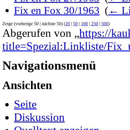
Fix en Fox 30/1963
‎
(
← Li
Zeige (vorherige 50 | nächste 50) (
20
|
50
|
100
|
250
|
500
)
Abgerufen von „
https://ka
title=Spezial:Linkliste/Fi
Navigationsmenü
Ansichten
Seite
Diskussion