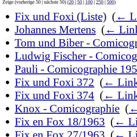
Zeige (vorherige 50 | nächste 50) (
20
|
50
|
100
|
250
|
500
)
Fix und Foxi (Liste)
‎
(
← L
Johannes Mertens
‎
(
← Lin
Tom und Biber - Comicog
Ludwig Fischer - Comicog
Pauli - Comicographie 19
Fix und Foxi 372
‎
(
← Lin
Fix und Foxi 374
‎
(
← Lin
Knox - Comicographie
‎
(
←
Fix en Fox 18/1963
‎
(
← Li
Fix en Fox 27/1963
‎
(
← Li