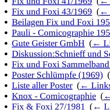
Fix und Foxi 41/1969
‎
(
← 
Fix und Foxi 43/1969
‎
(
← 
Beilagen Fix und Foxi 19
Pauli - Comicographie 19
Gute Geister GmbH
‎
(
← L
Diskussion:Schnieff und S
Fix und Foxi Sammelband
Poster Schlümpfe (1969)
‎
Liste aller Poster
‎
(
← Link
Knox - Comicographie
‎
(
←
Fix & Foxi 27/1981
‎
(
← L