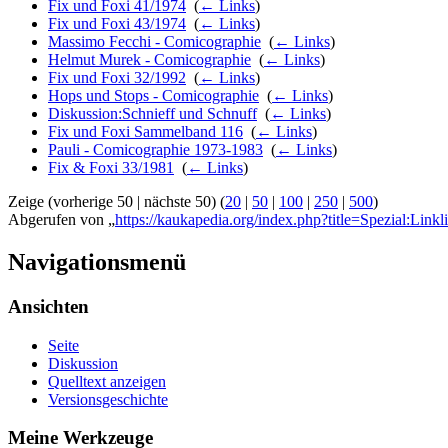
Fix und Foxi 41/1974
‎
(
← Links
)
Fix und Foxi 43/1974
‎
(
← Links
)
Massimo Fecchi - Comicographie
‎
(
← Links
)
Helmut Murek - Comicographie
‎
(
← Links
)
Fix und Foxi 32/1992
‎
(
← Links
)
Hops und Stops - Comicographie
‎
(
← Links
)
Diskussion:Schnieff und Schnuff
‎
(
← Links
)
Fix und Foxi Sammelband 116
‎
(
← Links
)
Pauli - Comicographie 1973-1983
‎
(
← Links
)
Fix & Foxi 33/1981
‎
(
← Links
)
Zeige (vorherige 50 | nächste 50) (
20
|
50
|
100
|
250
|
500
)
Abgerufen von „
https://kaukapedia.org/index.php?title=Spezial:Lin
Navigationsmenü
Ansichten
Seite
Diskussion
Quelltext anzeigen
Versionsgeschichte
Meine Werkzeuge