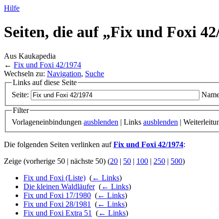
Hilfe
Seiten, die auf „Fix und Foxi 4
Aus Kaukapedia
←
Fix und Foxi 42/1974
Wechseln zu:
Navigation
,
Suche
Links auf diese Seite
Seite:
Name
Filter
Vorlageneinbindungen
ausblenden
| Links
ausblenden
| Weiterleit
Die folgenden Seiten verlinken auf
Fix und Foxi 42/1974
:
Zeige (vorherige 50 | nächste 50) (
20
|
50
|
100
|
250
|
500
)
Fix und Foxi (Liste)
‎
(
← Links
)
Die kleinen Waldläufer
‎
(
← Links
)
Fix und Foxi 17/1980
‎
(
← Links
)
Fix und Foxi 28/1981
‎
(
← Links
)
Fix und Foxi Extra 51
‎
(
← Links
)