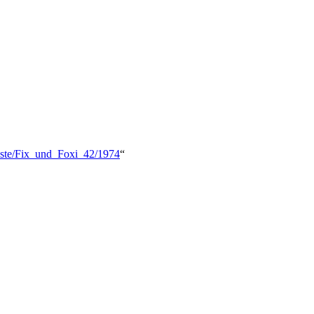
kliste/Fix_und_Foxi_42/1974
“