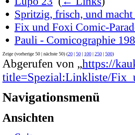
Lupo 23
‎
(
← Links
)
Spritzig, frisch, und mach
Fix und Foxi Comic-Parad
Pauli - Comicographie 19
Zeige (vorherige 50 | nächste 50) (
20
|
50
|
100
|
250
|
500
)
Abgerufen von „
https://ka
title=Spezial:Linkliste/F
Navigationsmenü
Ansichten