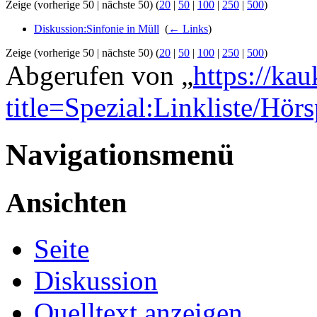
Zeige (vorherige 50 | nächste 50) (
20
|
50
|
100
|
250
|
500
)
Diskussion:Sinfonie in Müll
‎
(
← Links
)
Zeige (vorherige 50 | nächste 50) (
20
|
50
|
100
|
250
|
500
)
Abgerufen von „
https://ka
title=Spezial:Linkliste/Hörs
Navigationsmenü
Ansichten
Seite
Diskussion
Quelltext anzeigen