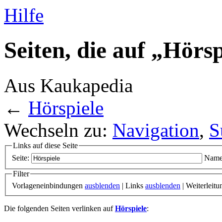
Hilfe
Seiten, die auf „Hörs
Aus Kaukapedia
←
Hörspiele
Wechseln zu:
Navigation
,
S
Links auf diese Seite
Seite:
Name
Filter
Vorlageneinbindungen
ausblenden
| Links
ausblenden
| Weiterleit
Die folgenden Seiten verlinken auf
Hörspiele
: