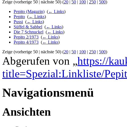
Zeige (vorherige 50 | nächste 50) (
20
|
50
|
100
|
250
|
500
)
Pepito (Magazin)
‎
(
← Links
)
Pepito
‎
(
← Links
)
Pussi
‎
(
← Links
)
Süffel & Sabbel
‎
(
← Links
)
Die 7 Schnuckel
‎
(
← Links
)
Pepito 2/1973
‎
(
← Links
)
Pepito 4/1973
‎
(
← Links
)
Zeige (vorherige 50 | nächste 50) (
20
|
50
|
100
|
250
|
500
)
Abgerufen von „
https://ka
title=Spezial:Linkliste/Pep
Navigationsmenü
Ansichten