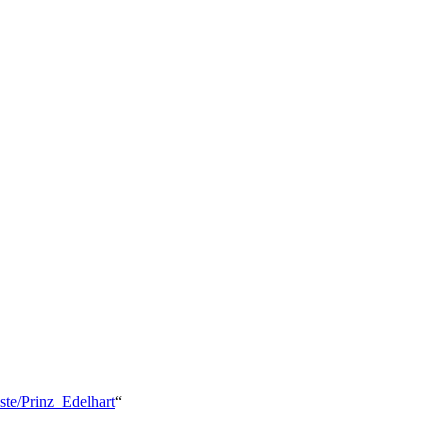
iste/Prinz_Edelhart
“