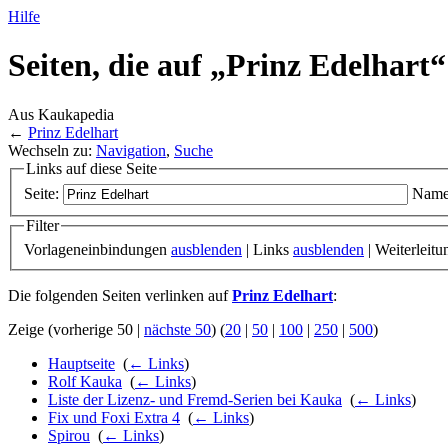
Hilfe
Seiten, die auf „Prinz Edelhart“
Aus Kaukapedia
←
Prinz Edelhart
Wechseln zu:
Navigation
,
Suche
Links auf diese Seite
Seite:
Name
Filter
Vorlageneinbindungen
ausblenden
| Links
ausblenden
| Weiterleit
Die folgenden Seiten verlinken auf
Prinz Edelhart
:
Zeige (vorherige 50 |
nächste 50
) (
20
|
50
|
100
|
250
|
500
)
Hauptseite
‎
(
← Links
)
Rolf Kauka
‎
(
← Links
)
Liste der Lizenz- und Fremd-Serien bei Kauka
‎
(
← Links
)
Fix und Foxi Extra 4
‎
(
← Links
)
Spirou
‎
(
← Links
)