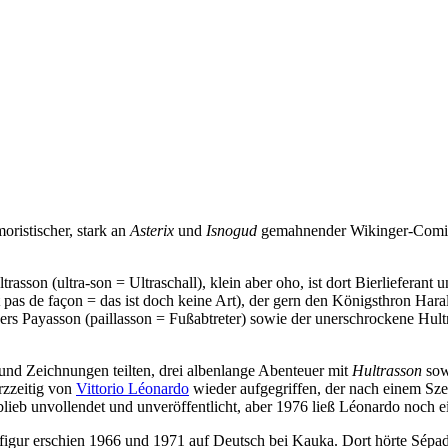
moristischer, stark an
Asterix
und
Isnogud
gemahnender Wikinger-Comi
asson (ultra-son = Ultraschall), klein aber oho, ist dort Bierlieferan
t pas de façon = das ist doch keine Art), der gern den Königsthron Ha
 Payasson (paillasson = Fußabtreter) sowie der unerschrockene Hultrass
 und Zeichnungen teilten, drei albenlange Abenteuer mit
Hultrasson
sow
rzzeitig von
Vittorio Léonardo
wieder aufgegriffen, der nach einem Sz
r blieb unvollendet und unveröffentlicht, aber 1976 ließ Léonardo noch
tfigur erschien 1966 und 1971 auf Deutsch bei Kauka. Dort hörte Sép