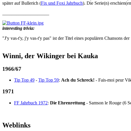
später auf Bullerich (
Fix und Foxi Jahrbuch
). Die Serie(n) erschien(
____________________
interesting trivia:
"J'y vas-t'y, j'y vas-t'y pas" ist der Titel eines populären Chansons d
Winni, der Wikinger bei Kauka
1966/67
Tip Top 49
-
Tip Top 59
:
Ach du Schreck!
- Fais-moi peur Vi
1971
FF Jahrbuch 1972
:
Die Ehrenrettung
- Samson le Rouge (6 Se
Weblinks