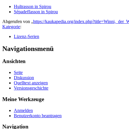
Hultrasson in Spirou
Sépadeffasson in Spirou
Abgerufen von „
https://kaukapedia.org/index.php?title=Winni,_der
Kategorie
:
Lizenz-Serien
Navigationsmenü
Ansichten
Seite
Diskussion
Quelltext anzeigen
Versionsgeschichte
Meine Werkzeuge
Anmelden
Benutzerkonto beantragen
Navigation