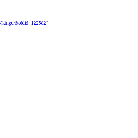
_Wikinger&oldid=122582
“