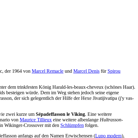
c, der 1964 von
Marcel Remacle
und
Marcel Denis
für
Spirou
t unter dem trinkfesten König Harald-les-beaux-cheveux (schönes Haar).
ralds besteigen würde. Dem im Weg stehen jedoch seine eigene
on, der sich gelegentlich der Hilfe der Hexe Jivatijivatipa (j'y vas-
ie zwei kurze um
Sépadeffasson le Viking
. Eine weitere
enario von
Maurice Tillieux
eine weitere albenlange
Hultrasson
-
 ein Wikinger-Crossover mit den
Schlümpfen
folgen.
adeffasson anfangs auf den Namen Erwischensen (
Lupo modern
),