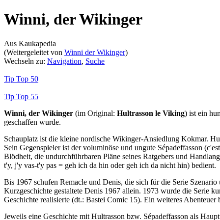
Winni, der Wikinger
Aus Kaukapedia
(Weitergeleitet von
Winni der Wikinger
)
Wechseln zu:
Navigation
,
Suche
Tip Top 50
Tip Top 55
Winni, der Wikinger
(im Original:
Hultrasson le Viking
) ist ein hu
geschaffen wurde.
Schauplatz ist die kleine nordische Wikinger-Ansiedlung Kokmar. Hultr
Sein Gegenspieler ist der voluminöse und ungute Sépadeffasson (c'es
Blödheit, die undurchführbaren Pläne seines Ratgebers und Handlangers
t'y, j'y vas-t'y pas = geh ich da hin oder geh ich da nicht hin) bedient.
Bis 1967 schufen Remacle und Denis, die sich für die Serie Szenario
Kurzgeschichte gestaltete Denis 1967 allein. 1973 wurde die Serie ku
Geschichte realisierte (dt.: Bastei Comic 15). Ein weiteres Abenteue
Jeweils eine Geschichte mit Hultrasson bzw. Sépadeffasson als Haup