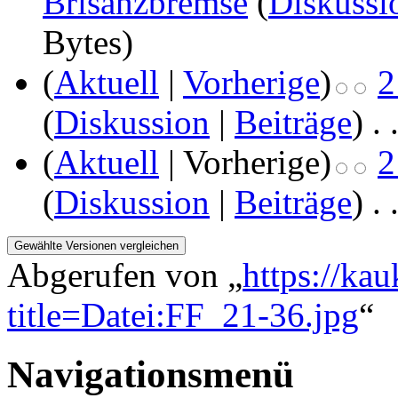
Brisanzbremse
(
Diskussi
Bytes)
(
Aktuell
|
Vorherige
)
2
(
Diskussion
|
Beiträge
)
‎
. 
(
Aktuell
| Vorherige)
2
(
Diskussion
|
Beiträge
)
‎
. 
Abgerufen von „
https://ka
title=Datei:FF_21-36.jpg
“
Navigationsmenü