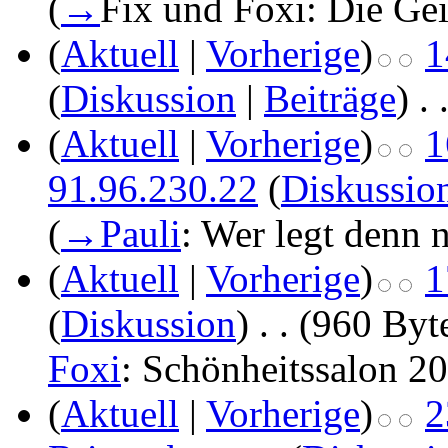
(
→
Fix und Foxi: Die Gei
(
Aktuell
|
Vorherige
)
1
(
Diskussion
|
Beiträge
)
‎
. 
(
Aktuell
|
Vorherige
)
1
91.96.230.22
(
Diskussio
(
→
Pauli
: Wer legt denn 
(
Aktuell
|
Vorherige
)
1
(
Diskussion
)
‎
. .
(960 Byt
Foxi
: Schönheitssalon 2
(
Aktuell
|
Vorherige
)
2