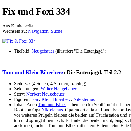
Fix und Foxi 334
Aus Kaukapedia
Wechseln zu:
Navigation
,
Suche
Titelbild:
Neugebauer
(illustriert "Die Entenjagd")
Tom und Klein Biberherz
: Die Entenjagd, Teil 2/2
Seite 3-7 (4 Seiten, 4 Streifen, 5-reihig)
Zeichnungen:
Walter Neugebauer
Story:
Norbert Neugebauer
Figuren:
Tom
,
Klein Biberherz
,
Nikodemus
Inhalt: Auch
Tom und Biber
haben sich im Schilf auf die Lauer
Boot von Opa
Nikodemus
. Opa rudert eilig an Land, bevor da
vor weiteren Prügeln bleiben die beiden auf Tauchstation und 
tun und springt ihnen nach. Er findet die beiden nicht, fängt 
auskuriert, locken Tom und Biber mit einem Entenei eine Ente i