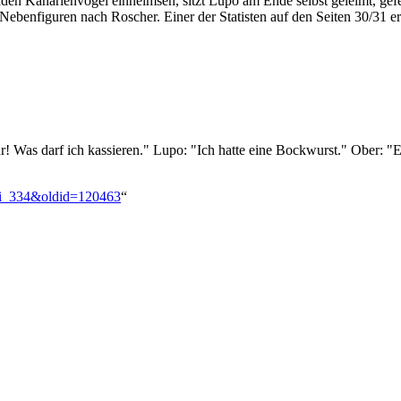
en Kanarienvogel einheimsen, sitzt Lupo am Ende selbst geleimt, gefe
benfiguren nach Roscher. Einer der Statisten auf den Seiten 30/31 er
ehr! Was darf ich kassieren." Lupo: "Ich hatte eine Bockwurst." Obe
oxi_334&oldid=120463
“