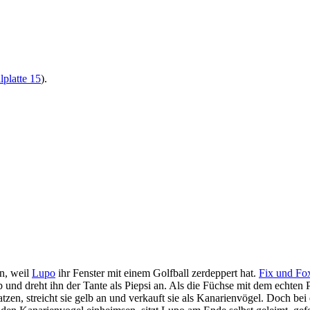
lplatte 15
).
en, weil
Lupo
ihr Fenster mit einem Golfball zerdeppert hat.
Fix und Fo
b und dreht ihn der Tante als Piepsi an. Als die Füchse mit dem echte
en, streicht sie gelb an und verkauft sie als Kanarienvögel. Doch bei 