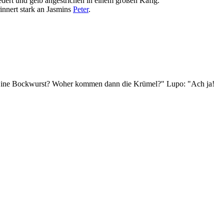
dert und gelb angestrichen in einem großen Käfig.
innert stark an Jasmins
Peter
.
r: "Eine Bockwurst? Woher kommen dann die Krümel?" Lupo: "Ach ja!