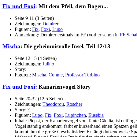
Fix und Foxi
: Mit dem Pfeil, dem Bogen...
Seite 9-11 (3 Seiten)
Zeichnungen:
Demirer
Figuren:
Fix
,
Foxi
,
Lupo
Anmerkung: Demirer erstmals im FF (vorher schon in
FF Schal
Mischa
: Die geheimnisvolle Insel, Teil 12/13
Seite 12-15 (4 Seiten)
Zeichnungen:
Julino
Story:
Figuren:
Mischa
,
Connie
,
Professor Turbino
Fix und Foxi
: Kanarienvogel Story
Seite 20-32 (12,5 Seiten)
Zeichnungen:
Theodorou
,
Roscher
Story:
?
Figuren:
Lupo
,
Fix
,
Foxi
,
Lupinchen
,
Eusebia
Inhalt: Piepsi, der Kanarienvogel von Tante Cäcilia, ist entflog
Vogel ständig entkommt, färbt er kurzerhand einen Spatzen gel
kommt ihm die große Geschäftsidee: Er fängt dutzendweise Spatz