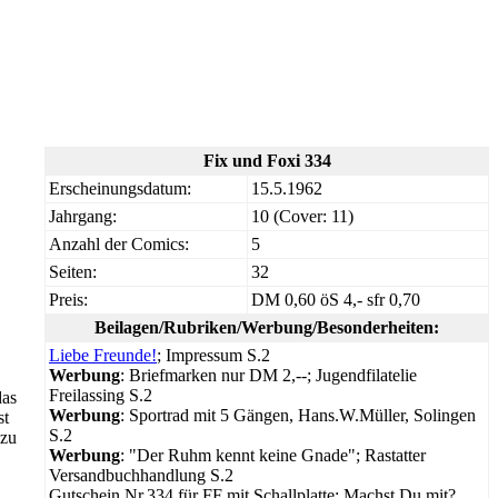
Fix und Foxi 334
Erscheinungsdatum:
15.5.1962
Jahrgang:
10 (Cover: 11)
Anzahl der Comics:
5
Seiten:
32
Preis:
DM 0,60 öS 4,- sfr 0,70
Beilagen/Rubriken/Werbung/Besonderheiten:
Liebe Freunde!
; Impressum S.2
Werbung
: Briefmarken nur DM 2,--; Jugendfilatelie
Freilassing S.2
das
Werbung
: Sportrad mit 5 Gängen, Hans.W.Müller, Solingen
st
S.2
 zu
Werbung
: "Der Ruhm kennt keine Gnade"; Rastatter
Versandbuchhandlung S.2
Gutschein Nr.334 für FF mit Schallplatte; Machst Du mit?