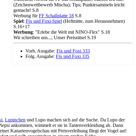
(Zeichenwettbewerb Mischa); Tips; Punktesammeln leicht
gemacht! S.8
Werbung für
FF Schallplatte 18
S.8
Spiel
:
Fix und Foxi-Spiel
(Heftmitte, zum Herausnehmen)
S.16+17
Werbung
: "Erlebe die Welt mit NINO-Flex" S.18
Wir schreiben uns...; Unser Preisrätsel S.19
Vorh. Ausgabe:
Fix und Foxi 333
Folg. Ausgabe:
Fix und Foxi 335
xi
,
Lupinchen
und Lupo machen sich auf die Suche. Da Lupo der
n Piepsi ankommen, wimmelt er sie in Tantenverkleidung ab. Dann
einer Kanarienvogelschau mit Preisverleihung fliegt der Vogel auf: