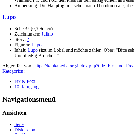
Während Fix und Foxi den Preis für den einzig echten anwesend
Anmerkung: Die Hauptfiguren sehen nach Theodorou aus, die Ne
Lupo
Seite 32 (0,5 Seiten)
Zeichnungen:
Julino
Story:
?
Figuren:
Lupo
Inhalt:
Lupo
sitzt im Lokal und möchte zahlen. Ober: "Bitte s
Und dreißig Brötchen."
Abgerufen von „
https://kaukapedia.org/index.php?title=Fix_und_F
Kategorien
:
Fix & Foxi
10. Jahrgang
Navigationsmenü
Ansichten
Seite
Diskussion