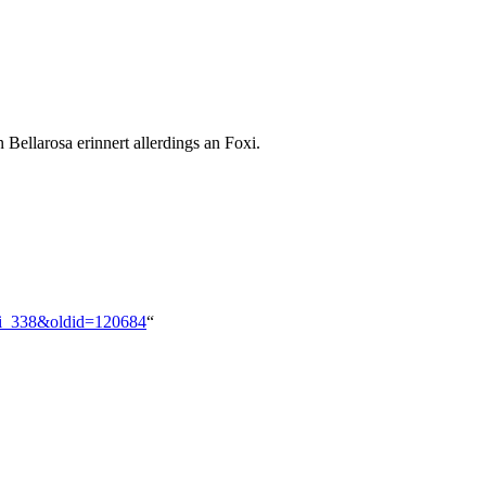
Bellarosa erinnert allerdings an Foxi.
oxi_338&oldid=120684
“