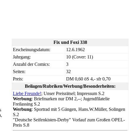
Fix und Foxi 338
Erscheinungsdatum:
12.6.1962
Jahrgang:
10 (Cover: 11)
Anzahl der Comics:
3
Seiten:
32
Preis:
DM 0,60 öS 4,- sfr 0,70
Beilagen/Rubriken/Werbung/Besonderheiten:
Liebe Freunde!
; Unser Preisrätsel; Impressum S.2
Werbung
: Briefmarken nur DM 2,--; Jugendfilatelie
Freilassing S.2
Werbung
: Sportrad mit 5 Gängen, Hans.W.Müller, Solingen
s
S.2
n,
"Deutsche Seifenkisten-Derby" Vorlauf zum Großen OPEL-
Preis S.8