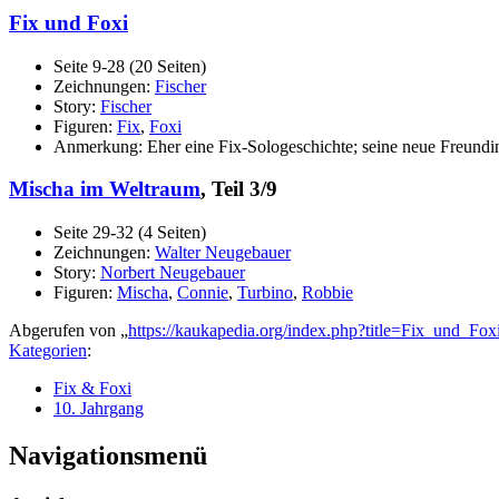
Fix und Foxi
Seite 9-28 (20 Seiten)
Zeichnungen:
Fischer
Story:
Fischer
Figuren:
Fix
,
Foxi
Anmerkung: Eher eine Fix-Sologeschichte; seine neue Freundin 
Mischa im Weltraum
, Teil 3/9
Seite 29-32 (4 Seiten)
Zeichnungen:
Walter Neugebauer
Story:
Norbert Neugebauer
Figuren:
Mischa
,
Connie
,
Turbino
,
Robbie
Abgerufen von „
https://kaukapedia.org/index.php?title=Fix_und_F
Kategorien
:
Fix & Foxi
10. Jahrgang
Navigationsmenü