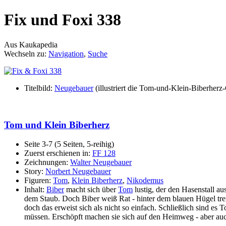
Fix und Foxi 338
Aus Kaukapedia
Wechseln zu:
Navigation
,
Suche
Titelbild:
Neugebauer
(illustriert die Tom-und-Klein-Biberherz
Tom und Klein Biberherz
Seite 3-7 (5 Seiten, 5-reihig)
Zuerst erschienen in:
FF 128
Zeichnungen:
Walter Neugebauer
Story:
Norbert Neugebauer
Figuren:
Tom
,
Klein Biberherz
,
Nikodemus
Inhalt:
Biber
macht sich über
Tom
lustig, der den Hasenstall au
dem Staub. Doch Biber weiß Rat - hinter dem blauen Hügel tre
doch das erweist sich als nicht so einfach. Schließlich sind es
müssen. Erschöpft machen sie sich auf den Heimweg - aber auch