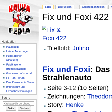
Seite
Diskussion
Quelltext anzeigen
Fix und Foxi 422
Wechseln zu:
Navigation
,
Suche
Navigation
Titelbild:
Julino
Hauptseite
Letzte Änderungen
Publikationen
(deutsch)
Publikationen
Fix und Foxi
: Das
(fremdsprachig)
Gemeinschaftsportal
Strahlenauto
FF-Fan-Forum
Das Kaukapedia Team
Seite 3-12 (10 Seiten)
Impressum und
Lizenzbestimmungen
Zeichnungen:
Theodor
Suche
Story:
Henke