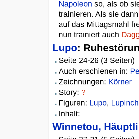
Napoleon
so, als ob s
trainieren. Als sie d
auf das Mittagsmahl fr
nun trainiert auch
Dagg
Lupo
: Ruhestöru
Seite 24-26 (3 Seiten)
Auch erschienen in:
Pe
Zeichnungen:
Körner
Story:
?
Figuren:
Lupo
,
Lupinc
Inhalt:
Winnetou, Häuptl