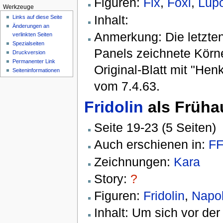
Figuren:
Fix
,
Foxi
,
Lup
Werkzeuge
Inhalt:
Links auf diese Seite
Änderungen an
Anmerkung: Die letzte
verlinkten Seiten
Spezialseiten
Panels zeichnete Körn
Druckversion
Permanenter Link
Original-Blatt mit "He
Seiten­informationen
vom 7.4.63.
Fridolin
als Früha
Seite 19-23 (5 Seiten)
Auch erschienen in:
FF
Zeichnungen:
Kara
Story:
?
Figuren:
Fridolin
,
Napo
Inhalt: Um sich vor de