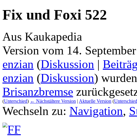
Fix und Foxi 522
Aus Kaukapedia
Version vom 14. September
enzian
(
Diskussion
|
Beiträ
enzian
(
Diskussion
) wurden
Brisanzbremse
zurückgesetz
(
Unterschied
)
← Nächstältere Version
|
Aktuelle Version
(
Unterschie
Wechseln zu:
Navigation
,
S