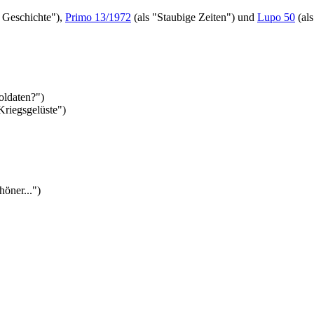
 Geschichte"),
Primo 13/1972
(als "Staubige Zeiten") und
Lupo 50
(als
oldaten?")
Kriegsgelüste")
höner...")