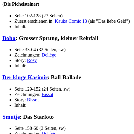
(Die Pichelsteiner)
Seite 102-128 (27 Seiten)
Zuerst erschienen in:
Kauka Comic 13
(als "Das liebe Geld")
Inhalt:
Bobo
: Grosser Sprung, kleiner Reinfall
Seite 33-64 (32 Seiten, sw)
Zeichnungen:
Deliège
Story:
Rosy
Inhalt:
Der kluge Kasimir
: Ball-Ballade
Seite 129-152 (24 Seiten, sw)
Zeichnungen:
Bissot
Story:
Bissot
Inhalt:
Smutje
: Das Starfoto
Seite 158-60 (3 Seiten, sw)
Zeichnungen:
Deliège