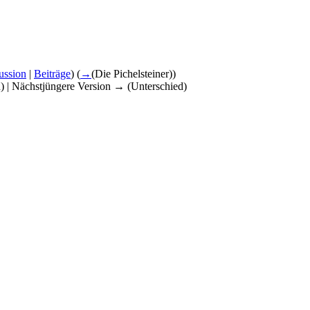
ussion
|
Beiträge
)
(
→
(Die Pichelsteiner)
)
d) | Nächstjüngere Version → (Unterschied)