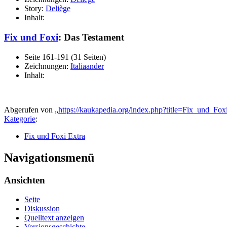
Story:
Deliège
Inhalt:
Fix und Foxi
: Das Testament
Seite 161-191 (31 Seiten)
Zeichnungen:
Italiaander
Inhalt:
Abgerufen von „
https://kaukapedia.org/index.php?title=Fix_und_F
Kategorie
:
Fix und Foxi Extra
Navigationsmenü
Ansichten
Seite
Diskussion
Quelltext anzeigen
Versionsgeschichte