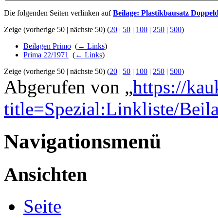
Die folgenden Seiten verlinken auf
Beilage: Plastikbausatz Doppel
Zeige (vorherige 50 | nächste 50) (
20
|
50
|
100
|
250
|
500
)
Beilagen Primo
‎
(
← Links
)
Prima 22/1971
‎
(
← Links
)
Zeige (vorherige 50 | nächste 50) (
20
|
50
|
100
|
250
|
500
)
Abgerufen von „
https://ka
title=Spezial:Linkliste/Bei
Navigationsmenü
Ansichten
Seite