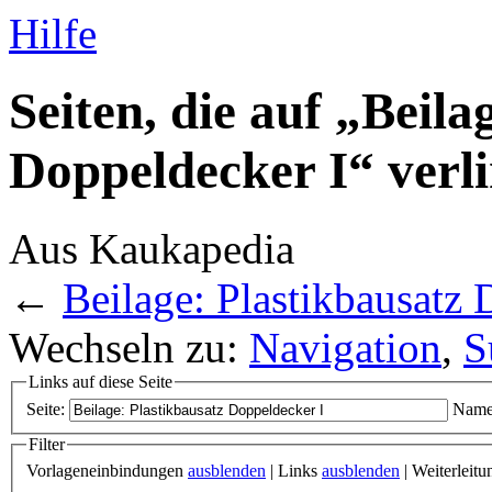
Hilfe
Seiten, die auf „Beila
Doppeldecker I“ verl
Aus Kaukapedia
←
Beilage: Plastikbausatz 
Wechseln zu:
Navigation
,
S
Links auf diese Seite
Seite:
Name
Filter
Vorlageneinbindungen
ausblenden
| Links
ausblenden
| Weiterleit