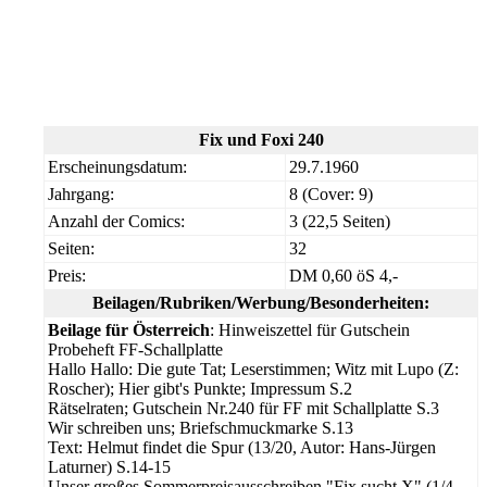
Fix und Foxi 240
Erscheinungsdatum:
29.7.1960
Jahrgang:
8 (Cover: 9)
Anzahl der Comics:
3 (22,5 Seiten)
Seiten:
32
Preis:
DM 0,60 öS 4,-
Beilagen/Rubriken/Werbung/Besonderheiten:
Beilage für Österreich
: Hinweiszettel für Gutschein
Probeheft FF-Schallplatte
Hallo Hallo: Die gute Tat; Leserstimmen; Witz mit Lupo (Z:
Roscher); Hier gibt's Punkte; Impressum S.2
Rätselraten; Gutschein Nr.240 für FF mit Schallplatte S.3
Wir schreiben uns; Briefschmuckmarke S.13
Text: Helmut findet die Spur (13/20, Autor: Hans-Jürgen
Laturner) S.14-15
Unser großes Sommerpreisausschreiben "Fix sucht X" (1/4,