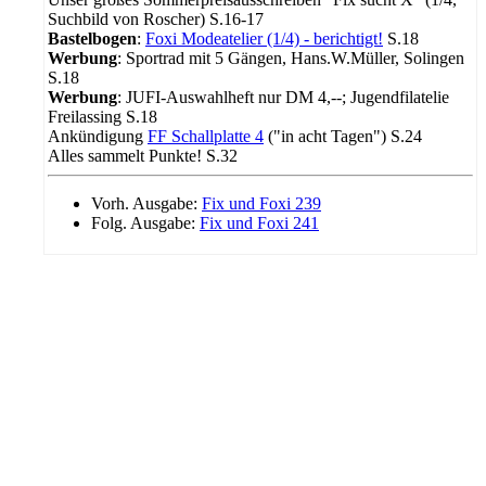
Suchbild von Roscher) S.16-17
Bastelbogen
:
Foxi Modeatelier (1/4) - berichtigt!
S.18
Werbung
: Sportrad mit 5 Gängen, Hans.W.Müller, Solingen
S.18
Werbung
: JUFI-Auswahlheft nur DM 4,--; Jugendfilatelie
Freilassing S.18
Ankündigung
FF Schallplatte 4
("in acht Tagen") S.24
Alles sammelt Punkte! S.32
Vorh. Ausgabe:
Fix und Foxi 239
Folg. Ausgabe:
Fix und Foxi 241