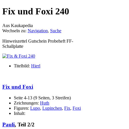
Fix und Foxi 240
Aus Kaukapedia
Wechseln zu:
Navigation
,
Suche
Hinweiszettel Gutschein Probeheft FF-
Schallplatte
Titelbild:
Hierl
Fix und Foxi
Seite 4-13 (9 Seiten, 3 Streifen)
Zeichnungen:
Huth
Figuren:
Lupo
,
Lupinchen
,
Fix
,
Foxi
Inhalt:
Pauli
, Teil 2/2