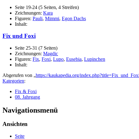
Seite 19-24 (5 Seiten, 4 Streifen)
Zeichnungen:
Kara
Figuren:
Pauli
,
Mimmi
,
Egon Dachs
Inhalt:
Fix und Foxi
Seite 25-31 (7 Seiten)
Zeichnungen:
Magdic
Figuren:
Fix
,
Foxi
,
Lupo
,
Eusebia
,
Lupinchen
Inhalt:
Abgerufen von „
https://kaukapedia.org/index.php?title=Fix_und_F
Kategorien
:
Fix & Foxi
08. Jahrgang
Navigationsmenü
Ansichten
Seite