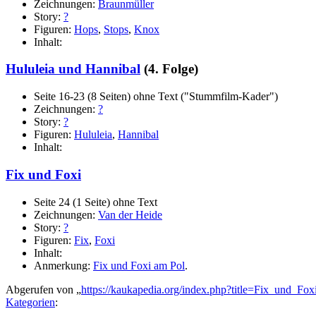
Zeichnungen:
Braunmüller
Story:
?
Figuren:
Hops
,
Stops
,
Knox
Inhalt:
Hululeia und Hannibal
(4. Folge)
Seite 16-23 (8 Seiten) ohne Text ("Stummfilm-Kader")
Zeichnungen:
?
Story:
?
Figuren:
Hululeia
,
Hannibal
Inhalt:
Fix und Foxi
Seite 24 (1 Seite) ohne Text
Zeichnungen:
Van der Heide
Story:
?
Figuren:
Fix
,
Foxi
Inhalt:
Anmerkung:
Fix und Foxi am Pol
.
Abgerufen von „
https://kaukapedia.org/index.php?title=Fix_und_F
Kategorien
: